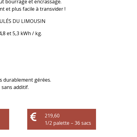
ut bourrage et encrassage.
t et plus facile à transvider !
ULÉS DU LIMOUSIN
,8 et 5,3 kWh / kg.
es durablement gérées.
sans additif.

219,60
1/2 palette – 36 sacs