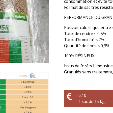
consommation et évite to
Format de sac très résistan
PERFORMANCE DU GRAN
Pouvoir calorifique entre 4
Taux de cendre ≤ 0,5%
Taux d’humidité ≤ 7%
Quantité de fines ≤ 0,3%
100% RÉSINEUX
Issus de forêts Limousin
Granulés sans traitement, 

6,10
1 sac de 15 kg