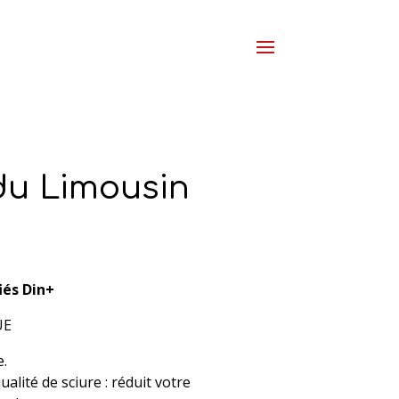
du Limousin
iés Din+
UE
.
ualité de sciure : réduit votre