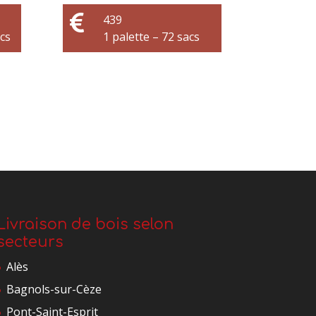

439
acs
1 palette – 72 sacs
Livraison de bois selon
secteurs
Alès
Bagnols-sur-Cèze
Pont-Saint-Esprit