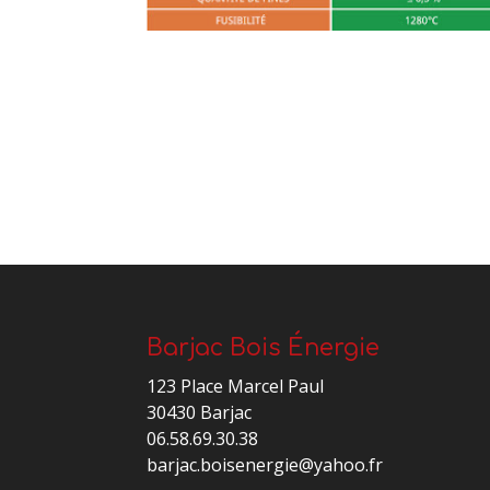
Barjac Bois Énergie
123 Place Marcel Paul
30430 Barjac
06.58.69.30.38
barjac.boisenergie@yahoo.fr