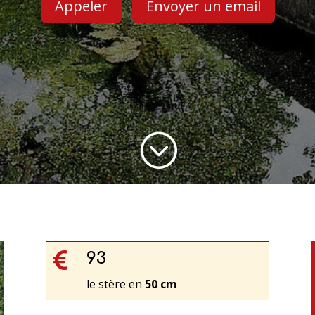
Appeler
Envoyer un email
;

93
le stère en
50 cm